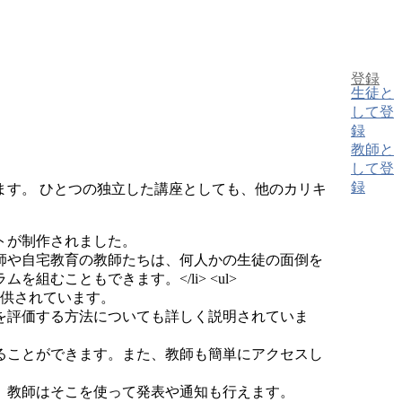
登録
生徒と
して登
録
教師と
して登
録
す。 ひとつの独立した講座としても、他のカリキ