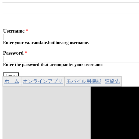
Skip to main content
Username
*
Enter your va.translate.hotline.org username.
Password
*
Enter the password that accompanies your username.
ホーム
オンラインアプリ
モバイル用機能
連絡先