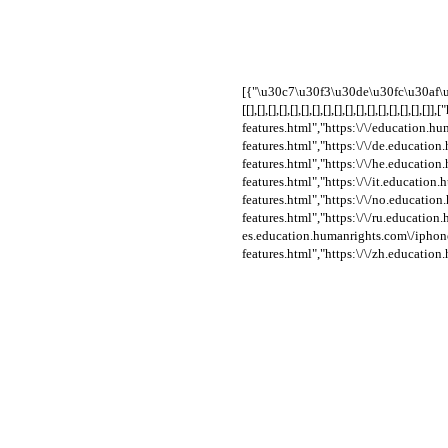
[{"\u30c7\u30f3\u30de\u30fc\u30af\
[[],[],[],[],[],[],[],[],[],[],[],[],[],[
features.html","https:\/\/education.h
features.html","https:\/\/de.educatio
features.html","https:\/\/he.educatio
features.html","https:\/\/it.educatio
features.html","https:\/\/no.educatio
features.html","https:\/\/ru.education
es.education.humanrights.com\/iphone
features.html","https:\/\/zh.educatio
デンマ
英語
ドイツ
ヘブラ