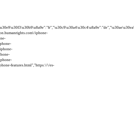
5\u30e9\u30f3\u30b9\u8a9e":"fr","\u30c9\u30a4\u30c4\u8a9e":"de","\u30ae\u30
ducation.humanrights.com\/iphone-
one-
iphone-
/iphone-
phone-
/iphone-
hone-features.html","https:\/\/es-