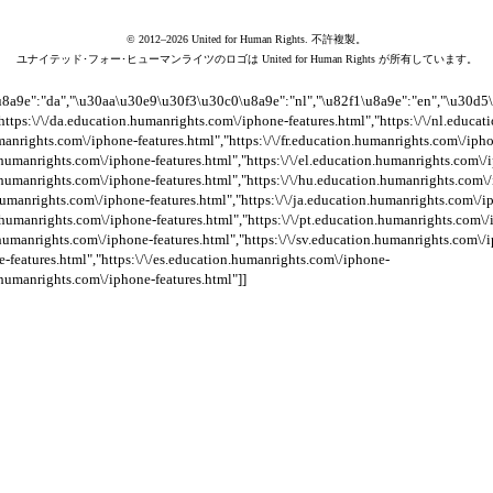
© 2012–2026 United for Human Rights. 不許複製。
ユナイテッド･フォー･ヒューマンライツのロゴは United for Human Rights が所有しています。
u8a9e":"da","\u30aa\u30e9\u30f3\u30c0\u8a9e":"nl","\u82f1\u8a9e":"en","\u30d
],[],[],[]],["https:\/\/da.education.humanrights.com\/iphone-features.html","https:\/\/nl.e
umanrights.com\/iphone-features.html","https:\/\/fr.education.humanrights.com\/iph
n.humanrights.com\/iphone-features.html","https:\/\/el.education.humanrights.com\/
n.humanrights.com\/iphone-features.html","https:\/\/hu.education.humanrights.com\
n.humanrights.com\/iphone-features.html","https:\/\/ja.education.humanrights.com\/i
n.humanrights.com\/iphone-features.html","https:\/\/pt.education.humanrights.com\
.humanrights.com\/iphone-features.html","https:\/\/sv.education.humanrights.com\/ip
-features.html","https:\/\/es.education.humanrights.com\/iphone-
n.humanrights.com\/iphone-features.html"]]
ーク語
オランダ語
フランス語
語
ギリシャ語
イ語
マジャール語